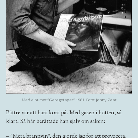
Med albumet ”Garagetaper” 1981. Foto: Jonny Zaar
Bättre var att bara köra på. Med gasen i botten, så
klart. Så här berättade han själv om saken:
– ”Mera brännvin”, den gjorde jag för att provocera.