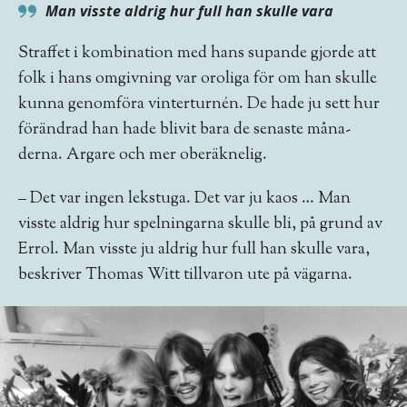
Man visste aldrig hur full han skulle vara
Straffet i kombination med hans supan­de gjorde att
folk i hans omgivning var oro­liga för om han skulle
kunna genomföra vinterturnén. De hade ju sett hur
föränd­rad han hade blivit bara de senaste måna­
derna. Argare och mer oberäknelig.
– Det var ingen lekstuga. Det var ju kaos … Man
visste aldrig hur spelningarna skulle bli, på grund av
Errol. Man visste ju aldrig hur full han skulle vara,
beskriver Thomas Witt tillvaron ute på vägarna.