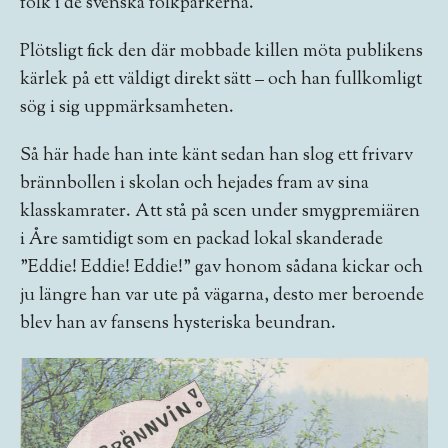
folk i de svenska folkparkerna.
Plötsligt fick den där mobbade killen möta publikens
kärlek på ett väldigt direkt sätt – och han fullkomligt
sög i sig uppmärksamheten.
Så här hade han inte känt sedan han slog ett frivarv
brännbollen i skolan och hejades fram av sina
klasskamrater. Att stå på scen under smygpremiären
i Åre samtidigt som en packad lokal skanderade
”Eddie! Eddie! Eddie!” gav honom sådana kickar och
ju längre han var ute på vägarna, desto mer beroende
blev han av fansens hysteriska beundran.