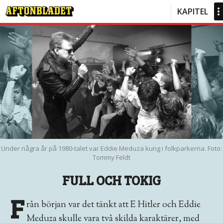
KAPITEL
Under några år på 1980-talet var Eddie Meduza kung i folkparkerna. Foto:
Tommy Feldt
FULL OCH TOKIG
F
rån början var det tänkt att E Hitler och Eddie
Meduza skulle vara två skilda karaktärer, med