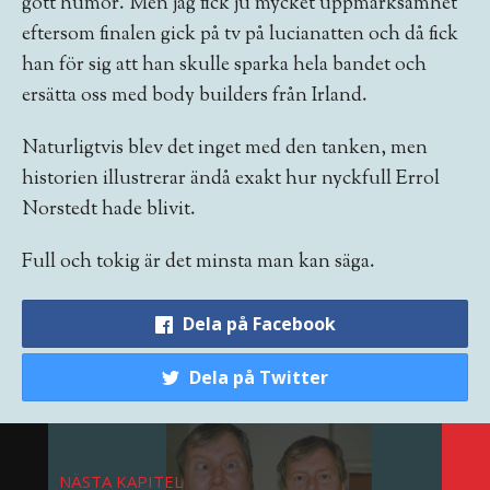
gott humör. Men jag fick ju mycket uppmärksamhet
eftersom finalen gick på tv på lucianatten och då fick
han för sig att han skulle sparka hela bandet och
ersätta oss med body­ builders från Irland.
Naturligtvis blev det inget med den tan­ken, men
historien illustrerar ändå exakt hur nyckfull Errol
Norstedt hade blivit.
Full och tokig är det minsta man kan säga.
Dela på Facebook
Dela på Twitter
NÄSTA KAPITEL