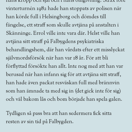
hans kropp och själ och i hans omgivning. Strax före
vinterturnén 1982 hade han stoppats av polisen när
han körde full i Helsingborg och dömdes till
fängelse, ett straff som skulle avtjäna på anstalten i
Skänninge. Errol ville inte vara där. Helst ville han
avtjäna sitt straff på Falbygdens psykiatriska
behandlingshem, där han vårdats efter ett misslyckat
självmordsförsök när han var 18 år. För att bli
förflyttad försökte han allt. Inte nog med att han var
berusad när han infann sig för att avtjäna sitt straff,
han hade även packat resväskan full med brännvin
som han ämnade ta med sig in (det gick inte för sig)
och väl bakom lås och bom började han spela galen.
Tydligen så pass bra att han sedermera fick sitta
resten av sin tid på Falbygden.